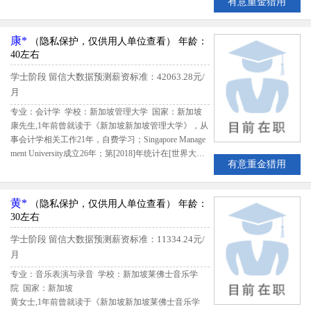
有意重金猎用
界.]排名第49，该生出国留学期间共花费93872.16新加
坡元；留学期间评估得分3.27,留信网评定李先生B级留
学生专业人才
康*
（隐私保护，仅供用人单位查看）
年龄：
40左右
学士阶段
留信大数据预测薪资标准：42063.28元/
月
专业：会计学 学校：新加坡管理大学
国家：新加坡
康先生,1年前曾就读于《新加坡新加坡管理大学》，从
事会计学相关工作21年，自费学习；Singapore Manage
ment University成立26年；第[2018]年统计在[世界大
有意重金猎用
学.]排名第441，该生出国留学期间共花费97600新加坡
元；留学期间评估得分77.35,留信网评定康先生B级留
学生专业人才
黄*
（隐私保护，仅供用人单位查看）
年龄：
30左右
学士阶段
留信大数据预测薪资标准：11334.24元/
月
专业：音乐表演与录音 学校：新加坡莱佛士音乐学
院
国家：新加坡
黄女士,1年前曾就读于《新加坡新加坡莱佛士音乐学