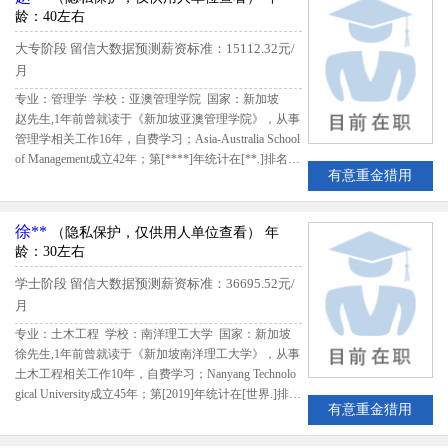
龄：40左右
大专阶段
留信大数据预测薪资标准：15112.32元/
月
专业：管理学 学校：亚澳管理学院
国家：新加坡
赵先生,1年前曾就读于《新加坡亚澳管理学院》，从事
管理学相关工作16年，自费学习；Asia-Australia School
of Management成立42年；第[****]年统计在[**.]排名第
有意重金猎用
***，该生出国留学期间共花费27000新币；留学期间
评估得分85,留信网评定赵先生B级留学生专业人才
徐**
（隐私保护，仅供用人单位查看）
年
龄：30左右
学士阶段
留信大数据预测薪资标准：36695.52元/
月
专业：土木工程 学校：南洋理工大学
国家：新加坡
徐先生,1年前曾就读于《新加坡南洋理工大学》，从事
土木工程相关工作10年，自费学习；Nanyang Technolo
gical University成立45年；第[2019]年统计在[世界.]排名
有意重金猎用
第49，该生出国留学期间共花费93872.16新加坡元；留
学期间评估得分3.24,留信网评定徐先生B级留学生专业