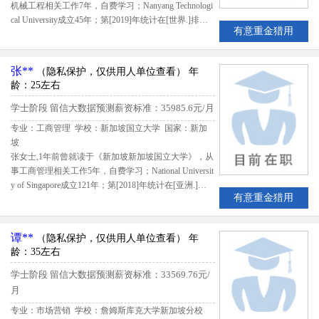
机械工程相关工作7年，自费学习；Nanyang Technologi
cal University成立45年；第[2019]年统计在[世界.]排名
有意重金猎用
第51，该生出国留学期间共花费25310加元；留学期间
评估得分4.35,留信网评定陈先生B级留学生专业人才
张**
（隐私保护，仅供用人单位查看）
年
龄：25左右
学士阶段
留信大数据预测薪资标准：35985.6元/月
专业：工商管理 学校：新加坡国立大学
国家：新加
坡
张女士,1年前曾就读于《新加坡新加坡国立大学》，从
事工商管理相关工作5年，自费学习；National Universit
y of Singapore成立121年；第[2018]年统计在[亚洲.]排
有意重金猎用
名第1，该生出国留学期间共花费52350新加坡元；留
学期间评估得分4.0,留信网评定张女士B级留学生专业
人才
谭**
（隐私保护，仅供用人单位查看）
年
龄：35左右
学士阶段
留信大数据预测薪资标准：33569.76元/
月
专业：市场营销 学校：詹姆斯库克大学新加坡分校