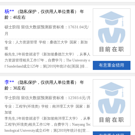
在[**.]排名第***，该生出国留学期间共花费17600新
币；留学期间评估得分***,留信网评定刘女士B级留学
杨**
（隐私保护，仅供用人单位查看）
年
生专业人才
龄：40左右
硕士阶段
留信大数据预测薪资标准：17631.04元/
月
专业：人力资源管理 学校：桑德兰大学
国家：新加
坡
杨先生,1年前曾就读于《新加坡桑德兰大学》，从事人
力资源管理相关工作17年，自费学习；The University o
有意重金猎用
f Sunderland成立125年；第[2019]年统计在[英国.]排名
第91，该生出国留学期间共花费34668新加坡元；留学
期间评估得分57.17,留信网评定杨先生B级留学生专业
李**
（隐私保护，仅供用人单位查看）
年
人才
龄：30左右
学士阶段
留信大数据预测薪资标准：12593.6元/月
专业：工程学(环境类) 学校：南洋理工大学
国家：新
加坡
李先生,1年前曾就读于《新加坡南洋理工大学》，从事
工程学(环境类)相关工作12年，自费学习；Nanyang Tec
hnological University成立45年；第[2019]年统计在[世