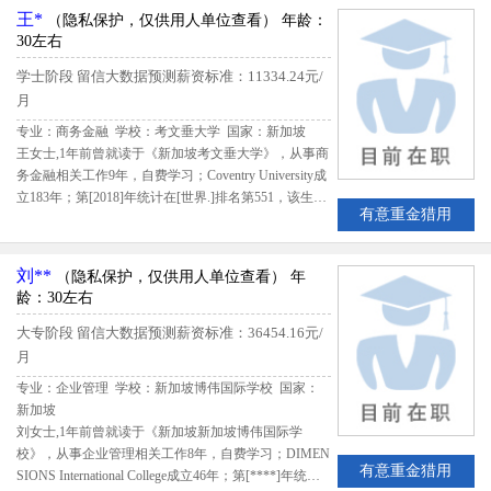
人才
王*
（隐私保护，仅供用人单位查看）
年龄：
30左右
学士阶段
留信大数据预测薪资标准：11334.24元/
月
专业：商务金融 学校：考文垂大学
国家：新加坡
王女士,1年前曾就读于《新加坡考文垂大学》，从事商
务金融相关工作9年，自费学习；Coventry University成
立183年；第[2018]年统计在[世界.]排名第551，该生出
有意重金猎用
国留学期间共花费55484新币；留学期间评估得分71.7
5,留信网评定王女士B级留学生专业人才
刘**
（隐私保护，仅供用人单位查看）
年
龄：30左右
大专阶段
留信大数据预测薪资标准：36454.16元/
月
专业：企业管理 学校：新加坡博伟国际学校
国家：
新加坡
刘女士,1年前曾就读于《新加坡新加坡博伟国际学
校》，从事企业管理相关工作8年，自费学习；DIMEN
有意重金猎用
SIONS International College成立46年；第[****]年统计