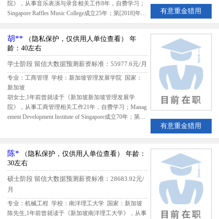
院》，从事音乐表演与录音相关工作8年，自费学习；
有意重金猎用
Singapore Raffles Music College成立25年；第[2018]年统
计在[世界.]排名第16627，该生出国留学期间共花费*
*；留学期间评估得分66.17,留信网评定黄女士B级留学
胡**
（隐私保护，仅供用人单位查看）
年
生专业人才
龄：40左右
学士阶段
留信大数据预测薪资标准：55977.6元/月
专业：工商管理 学校：新加坡管理发展学院
国家：
新加坡
胡女士,1年前曾就读于《新加坡新加坡管理发展学
院》，从事工商管理相关工作21年，自费学习；Manag
ement Development Institute of Singapore成立70年；第[2
有意重金猎用
019]年统计在[新加坡.]排名第5，该生出国留学期间共
花费369015新元；留学期间评估得分4.25,留信网评定
胡女士B级留学生专业人才
陈*
（隐私保护，仅供用人单位查看）
年龄：
30左右
硕士阶段
留信大数据预测薪资标准：28683.92元/
月
专业：机械工程 学校：南洋理工大学
国家：新加坡
陈先生,1年前曾就读于《新加坡南洋理工大学》，从事