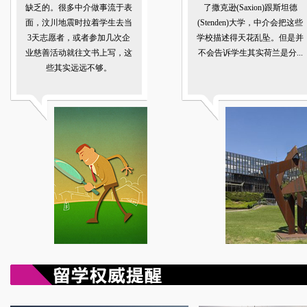
缺乏的。很多中介做事流于表
了撒克逊(Saxion)跟斯坦德
面，汶川地震时拉着学生去当
(Stenden)大学，中介会把这些
3天志愿者，或者参加几次企
学校描述得天花乱坠。但是并
业慈善活动就往文书上写，这
不会告诉学生其实荷兰是分...
些其实远远不够。