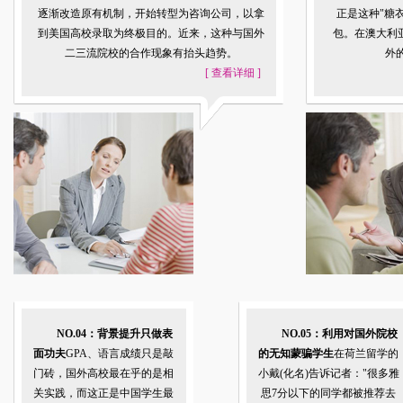
逐渐改造原有机制，开始转型为咨询公司，以拿
正是这种"糖
到美国高校录取为终极目的。近来，这种与国外
包。在澳大利
二三流院校的合作现象有抬头趋势。
外的
[
查看详细
]
NO.04：背景提升只做表
NO.05：利用对国外院校
面功夫
GPA、语言成绩只是敲
的无知蒙骗学生
在荷兰留学的
门砖，国外高校最在乎的是相
小戴(化名)告诉记者："很多雅
关实践，而这正是中国学生最
思7分以下的同学都被推荐去