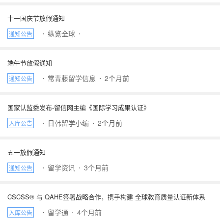
十一国庆节放假通知
⋅
纵览全球
⋅
通知公告
端午节放假通知
⋅
常青藤留学信息
⋅
2个月前
通知公告
国家认监委发布-留信网主编《国际学习成果认证》
⋅
日韩留学小编
⋅
2个月前
入库公告
五一放假通知
⋅
留学资讯
⋅
3个月前
通知公告
CSCSS® 与 QAHE签署战略合作，携手构建 全球教育质量认证新体系
⋅
留学通
⋅
4个月前
入库公告