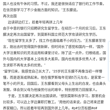
国人也没有午休的习惯。不过，我还是很快适应了银行的工作节奏，
在信贷部学习了不少金融方面的知识。”王东朦说。
再次出国
边读研边打工，趁着年轻再拼上几年
由于中意的银行只招聘研究生留学生，在经历一个月的实习后，王东
朦决定再次出国留学，到莫斯科国立师范大学攻读研究生学历。
“现在留学生太多了，找工作也面临着不小的压力。”王东朦甚至坦
言，刚出去时觉得国外很新鲜，但时间长了感觉和国内一样，“国外
大学注重知识的灵活运用和课堂讨论，除了这一点外，归根结底，国
外与国内的大学基本上没有多大差异。国内也有很多优秀人才，留学
生求职不再有太多的优势。”
“留学归来，我感觉自己长大了。”23岁的王东朦不再像当初一样懵
懂，而是逐渐成熟起来。他在俄罗斯每年花销5万元左右，是家里一
笔不小的开支。回国后，王东朦看到父母头上生出的白发，也会鼻头
发酸，体会到父母为他操劳付出的艰辛，特别想努力回报家人。
于是，王东朦决定再次出国读研。“想到莫斯科去学习，那里机会
比较多，可以边上学边兼职打散工。”用他的话来说，自己将来还要
养家糊口，所以趁着年轻再到国外拼上几年。#p#分页标题#e#