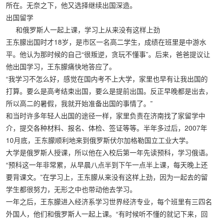
所在。无奈之下，他又选择继续出国深造。
出国留学
和俄罗斯人一起上课，学习上从来没有这样上劲
王东朦出国时才18岁，是市区一名高二学生，成绩在班里是中游水
平。他认为那时候的自己“很叛逆，贪玩不懂事”。后来，爸爸提议让
他出国学习，王东朦痛快地答应了。
“我学习不怎么好，感觉在国内考不上大学，家里也早有让我出国的
打算。要么是高考结束出国，要么是提前出国。反正早晚都是出去，
所以高二的暑假，我就开始准备出国的事情了。”
和当时许多年轻人出国的途径一样，家里负责在济南找了家留学中
介，提交各种材料、报名、体检、签证等等。半年多过后，2007年
10月底，王东朦顺利地来到俄罗斯伏尔加格勒国立工业大学。
大学是俄罗斯人授课，所以他在入校后第一年先读预科，学习俄语。
“预科这一年非常累，从早晨八点半到下午一点半上课，每天晚上还
要背课文。”在学习上，王东朦从来没有这样上劲，因为一起去的留
学生都很努力，无形之中也带动他去学习。
一年之后，王东朦进入经济系学习世界经济专业，每个班里有三四名
外国人，他们和俄罗斯人一起上课。“有时候听不懂的就记下来，回