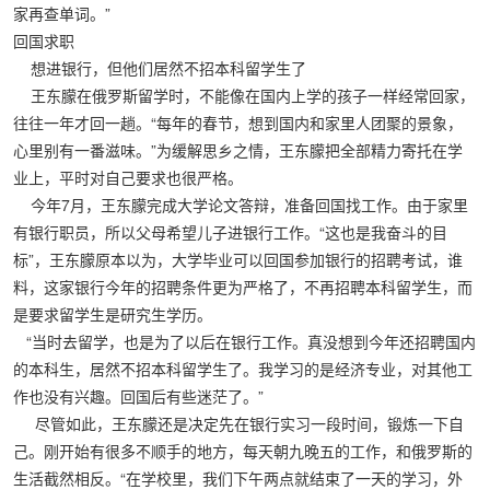
家再查单词。”
回国求职
想进银行，但他们居然不招本科留学生了
王东朦在俄罗斯留学时，不能像在国内上学的孩子一样经常回家，
往往一年才回一趟。“每年的春节，想到国内和家里人团聚的景象，
心里别有一番滋味。”为缓解思乡之情，王东朦把全部精力寄托在学
业上，平时对自己要求也很严格。
今年7月，王东朦完成大学论文答辩，准备回国找工作。由于家里
有银行职员，所以父母希望儿子进银行工作。“这也是我奋斗的目
标”，王东朦原本以为，大学毕业可以回国参加银行的招聘考试，谁
料，这家银行今年的招聘条件更为严格了，不再招聘本科留学生，而
是要求留学生是研究生学历。
“当时去留学，也是为了以后在银行工作。真没想到今年还招聘国内
的本科生，居然不招本科留学生了。我学习的是经济专业，对其他工
作也没有兴趣。回国后有些迷茫了。”
尽管如此，王东朦还是决定先在银行实习一段时间，锻炼一下自
己。刚开始有很多不顺手的地方，每天朝九晚五的工作，和俄罗斯的
生活截然相反。“在学校里，我们下午两点就结束了一天的学习，外